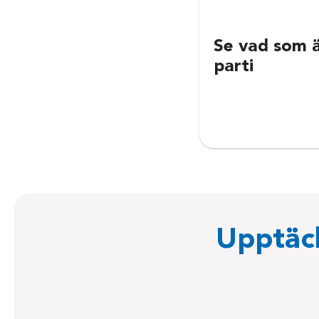
Se vad som ä
parti
Upptäck