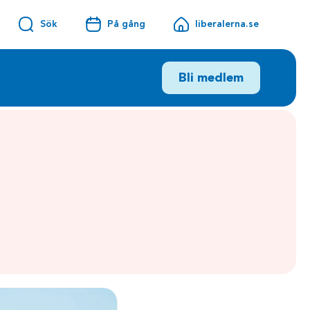
Sök
På gång
liberalerna.se
Bli medlem