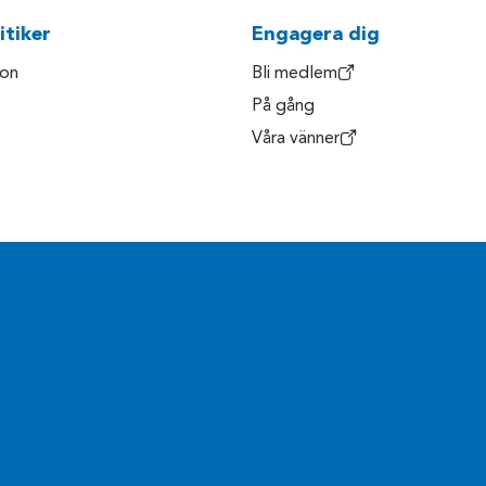
itiker
Engagera dig
son
Bli medlem
På gång
Våra vänner