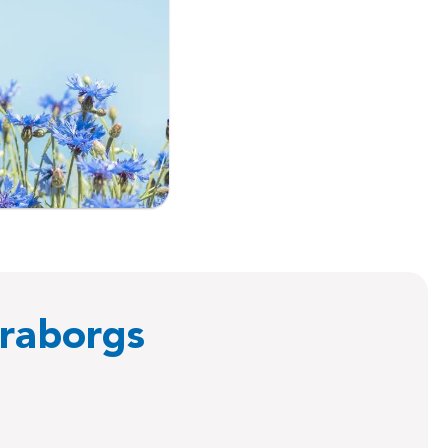
araborgs