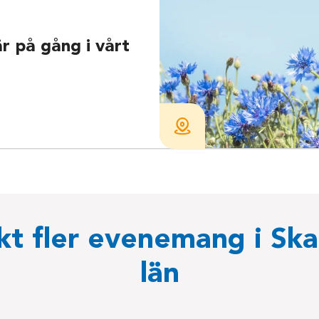
r på gång i vårt
t fler evenemang i Sk
län