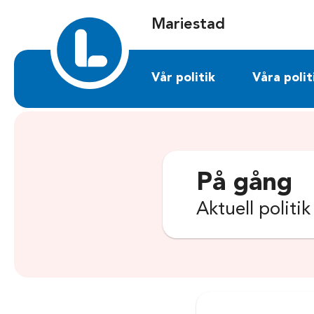
Sök på mariestad.liberalerna.se
Mariestad
Vår politik
Våra polit
På gång
Aktuell politi